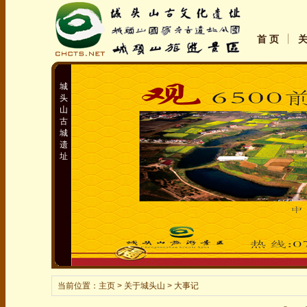
首 页
城
头
山
古
城
遗
址
当前位置：
主页
> 关于城头山 > 大事记