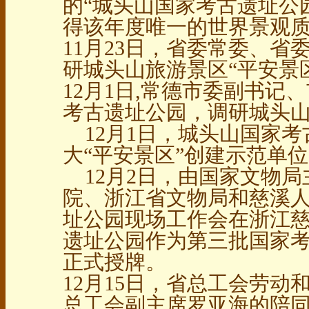
的“城头山国家考古遗址公
得该年度唯一的世界景观
11月23日，省委常委、
研城头山旅游景区“平安景
12月1日,常德市委副书记
考古遗址公园，调研城头
12月1日，城头山国家考
大“平安景区”创建示范单
12月2日，由国家文物局
院、浙江省文物局和慈溪
址公园现场工作会在浙江
遗址公园作为第三批国家
正式授牌。
12月15日，省总工会劳
总工会副主席罗亚海的陪同