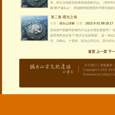
坦，所以当地老百姓将岗地也称为山。 1994
载“葬于城头山”，而城西明朝吏部尚书周天叙的迁
第二集 曙光之城
分类：
城头山讲解
日期：
2022-5-31 09:18:17
你知道中国最早的城为什么会出现在澧县吗？ 
是郭伟民先生笔下“南方文化的摇篮”，是一块
垱、乌鸦山、十里岗、彭头山等文化，其中彭头山
首页 上一页 下
关于我们
|
游客服务
|
Copyright © 2011-2019
Powered by LnGoo Co