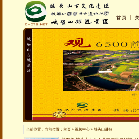
首 页
城
头
山
古
城
遗
址
当前位置：当前位置：
主页
> 视频中心 > 城头山讲解