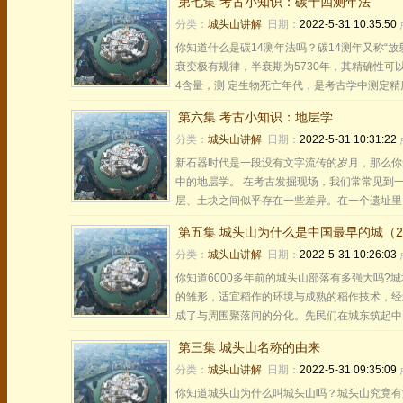
第七集 考古小知识：碳十四测年法
分类：
城头山讲解
日期：
2022-5-31 10:35:50
你知道什么是碳14测年法吗？碳14测年又称“
衰变极有规律，半衰期为5730年，其精确性可
4含量，测 定生物死亡年代，是考古学中测定精度最
第六集 考古小知识：地层学
分类：
城头山讲解
日期：
2022-5-31 10:31:22
新石器时代是一段没有文字流传的岁月，那么你
中的地层学。 在考古发掘现场，我们常常见到
层、土块之间似乎存在一些差异。在一个遗址里，
第五集 城头山为什么是中国最早的城（
分类：
城头山讲解
日期：
2022-5-31 10:26:03
你知道6000多年前的城头山部落有多强大吗
的雏形，适宜稻作的环境与成熟的稻作技术，经
成了与周围聚落间的分化。先民们在城东筑起中国
第三集 城头山名称的由来
分类：
城头山讲解
日期：
2022-5-31 09:35:09
你知道城头山为什么叫城头山吗？城头山究竟有