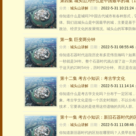
第四集 城头山为什么是中国最早的城（
分类：
城头山讲解
日期：
2022-5-31 10:21:24
你知道什么是城吗?中国古代城市有各种形式，
体。我们说城头山是中国最早的城，主要是基于
政治、经济文化的发展情况。城头山的军事防御工
第一集 巨变两分钟
分类：
城头山讲解
日期：
2022-5-31 08:55:46
你知道石器时代这段历史有多宏伟浩瀚吗？如果将
一秒就是34年。整个石器时代就占据了这一天的
于这天的23时54分，历时约2分钟。 而正是在这关
第十二集 考古小知识：考古学文化
分类：
城头山讲解
日期：
2022-5-31 11:14:14
你知道什么是考古学文化吗？分布于一定区域，
象。考古学文化是指一个历史时期的，不以分布
技术，它要表达的是使用这些遗物的共同人群。一
第十一集 考古小知识：新旧石器时代的
分类：
城头山讲解
日期：
2022-5-31 11:08:46
你知道新旧器时代的区别在哪里吗？人类早在有