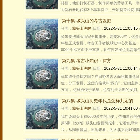
徘徊，他们打制石器，制作简单的劳动工具，靠
为新石器时代有3个基本特征：开始制造和使用磨
第十集 城头山的考古发掘
分类：
城头山讲解
日期：
2022-5-31 11:05:15
如果要把城头山完全揭露开，需要200年，这是
年性正式发掘，考古工作者以城址中心为基点，
8000个探方而不至重复，多年性发掘也无需每年重
第九集 考古小知识：探方
分类：
城头山讲解
日期：
2022-5-31 11:00:14
你知道什是探方吗？在田野考古大面积揭露遗址
位，分工发掘。这些方格就叫“探方”，它由主
方向， 这样既便于测量，也有利于后期的发掘。在
第八集 城头山历史年代是怎样判定的
分类：
城头山讲解
日期：
2022-5-31 10:41:00
我们说城头山有6000多年的历史，你知道它的依
第6期《文物》城头山发掘简报中，它看似寻常
片，从陶器器型、质地来看，为大溪文化时期典型