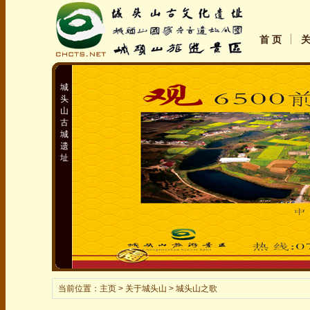
首 页
城
头
山
古
城
遗
址
当前位置：
主页
> 关于城头山 > 城头山之歌