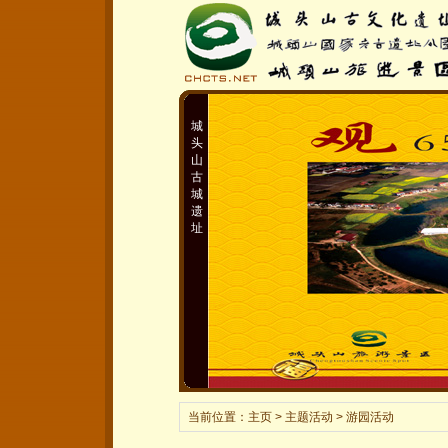
城
头
山
古
城
遗
址
当前位置：
主页
> 主题活动 > 游园活动