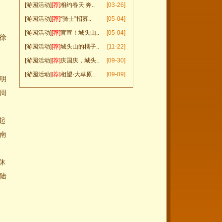
[游园活动]
[荐]
相约春天 奔..
[03-26]
[游园活动]
[荐]
“骑士”招募..
[05-04]
[游园活动]
[荐]
官宣！城头山..
[05-04]
徐
[游园活动]
[荐]
城头山的橘子..
[11-22]
[游园活动]
[荐]
庆国庆，城头..
[09-30]
[游园活动]
[荐]
相望·大草原..
[09-09]
明
周
起
南
休
陆