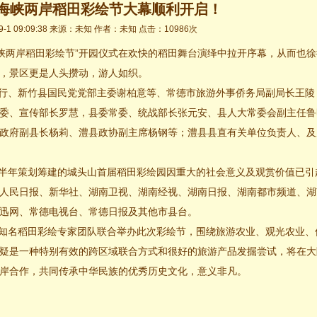
海峡两岸稻田彩绘节大幕顺利开启！
9-1 09:09:38 来源：未知 作者：未知 点击：10986次
海峡两岸稻田彩绘节”开园仪式在欢快的稻田舞台演绎中拉开序幕，从而也徐
，景区更是人头攒动，游人如织。
行、新竹县国民党党部主委谢柏意等、常德市旅游外事侨务局副局长王陵
委、宣传部长罗慧，县委常委、统战部长张元安、县人大常委会副主任鲁
政府副县长杨莉、澧县政协副主席杨钢等；澧县县直有关单位负责人、及
半年策划筹建的城头山首届稻田彩绘园因重大的社会意义及观赏价值已引
人民日报、新华社、湖南卫视、湖南经视、湖南日报、湖南都市频道、湖
迅网、常德电视台、常德日报及其他市县台。
知名稻田彩绘专家团队联合举办此次彩绘节，围绕旅游农业、观光农业、
疑是一种特别有效的跨区域联合方式和很好的旅游产品发掘尝试，将在大
岸合作，共同传承中华民族的优秀历史文化，意义非凡。