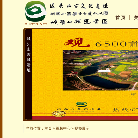
首 页
城
头
山
古
城
遗
址
当前位置：
主页
> 视频中心 > 视频展示