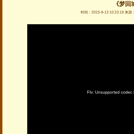
《梦回
时间：2015-9-13 10:23:19
50%
75%
100%
Flv: Unsupported codec i