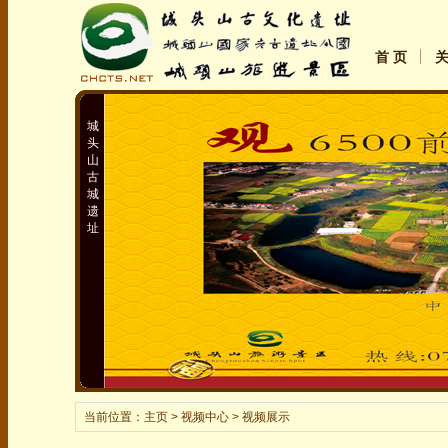
首 页
城
头
山
古
城
遗
址
当前位置：
主页
> 视频中心 > 视频展示