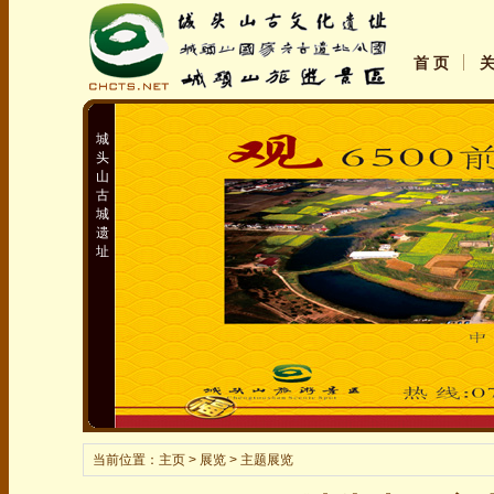
首 页
城
头
山
古
城
遗
址
当前位置：
主页
> 展览 > 主题展览