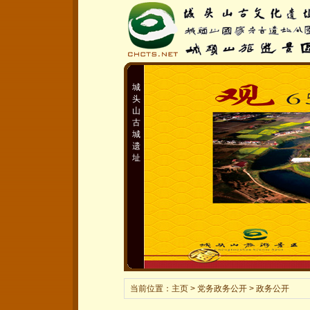
城
头
山
古
城
遗
址
当前位置：
主页
> 党务政务公开 > 政务公开