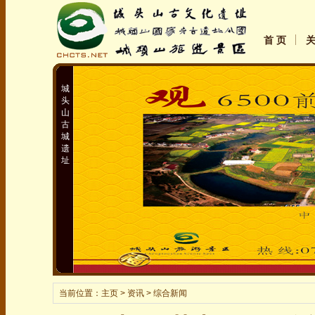
首 页
城
头
山
古
城
遗
址
当前位置：
主页
> 资讯 > 综合新闻