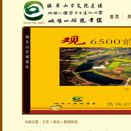
首 页
城
头
山
古
城
遗
址
当前位置：
主页
> 资讯 > 新闻快讯