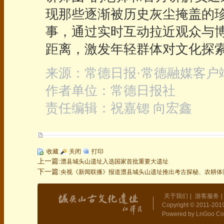
现那些逐渐被历史灰尘掩盖的
事，通过实时互动拉近观众与
距离，激发年轻群体对文化探
来源：常德日报·常德融媒客户
作者单位：常德日报社
责任编辑：祝嘉锶 向宏鑫
收藏
关闭
打印
上一篇:
澧县城头山遗址入选国家首批重要大遗址
下一篇:
央视《新闻联播》报道澧县城头山遗址推出考古探秘、农耕体
关于我们
|
游客服务
|
Copyright © 2011-2019
Powered by LnGoo Co