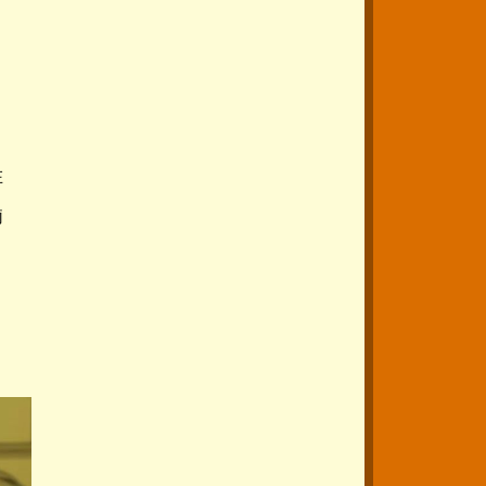
、
在
莉