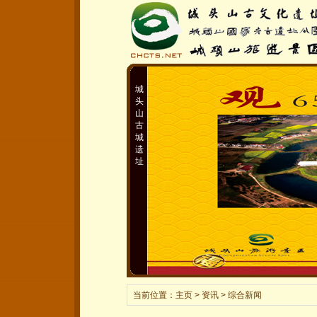
城
头
山
古
城
遗
址
当前位置：
主页
> 资讯 > 综合新闻