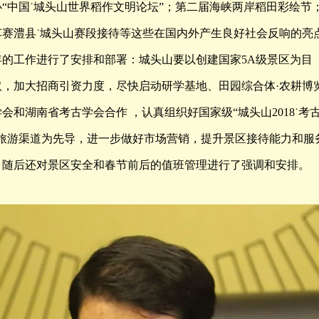
“中国˙城头山世界稻作文明论坛”；第二届海峡两岸稻田彩绘节
行车赛澧县˙城头山赛段接待等这些在国内外产生良好社会反响的亮
8年的工作进行了安排和部署：城头山要以创建国家5A级景区为目
，加大招商引资力度，尽快启动研学基地、田园综合体·农耕博
和湖南省考古学会合作 ，认真组织好国家级“城头山2018˙考
旅游渠道为先导，进一步做好市场营销，提升景区接待能力和服
。随后还对景区安全和春节前后的值班管理进行了强调和安排。