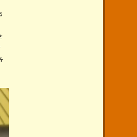
；
点
览
古
务