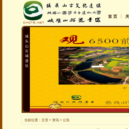
首 页
城
头
山
古
城
遗
址
当前位置：
主页
> 资讯 > 公告