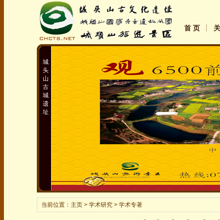
首 页
城
头
山
古
城
遗
址
当前位置：
主页
> 学术研究 > 学术专著