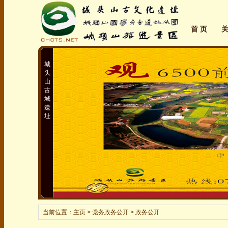
首 页
城
头
山
古
城
遗
址
当前位置：
主页
> 党务政务公开 > 政务公开