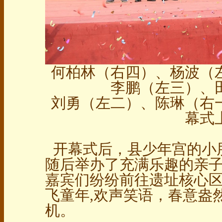
何柏林（右四）、杨波（
李鹏（左三）、
刘勇（左二）、陈琳（右
幕式
开幕式后，县少年宫的小
随后举办了充满乐趣的亲子
嘉宾们纷纷前往遗址核心
飞童年,欢声笑语，春意盎
机。