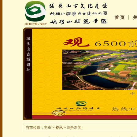
首 页
城
头
山
古
城
遗
址
当前位置：
主页
> 资讯 > 综合新闻