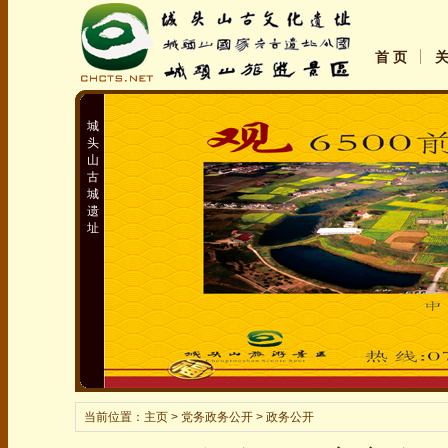
首 页
城
头
山
古
城
遗
址
当前位置：
主页
> 党务政务公开 > 政务公开