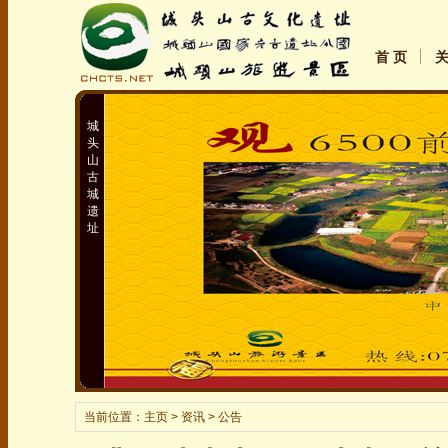
首 页
城
头
山
古
城
遗
址
当前位置：
主页
> 资讯 > 公告